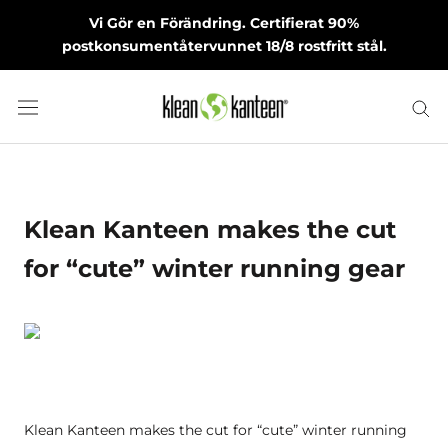
Skip
Vi Gör en Förändring. Certifierat 90%
to
postkonsumentåtervunnet 18/8 rostfritt stål.
content
March 16, 2015
Klean Kanteen makes the cut
for “cute” winter running gear
Klean Kanteen makes the cut for “cute” winter running