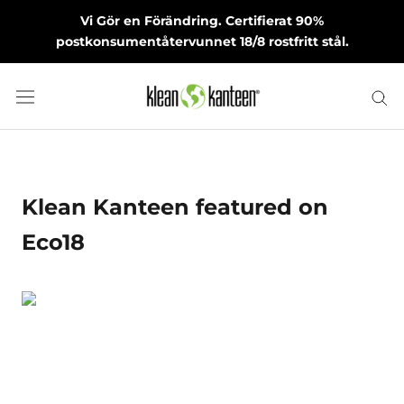
Skip
Vi Gör en Förändring. Certifierat 90%
to
postkonsumentåtervunnet 18/8 rostfritt stål.
content
July 16, 2015
Klean Kanteen featured on
Eco18