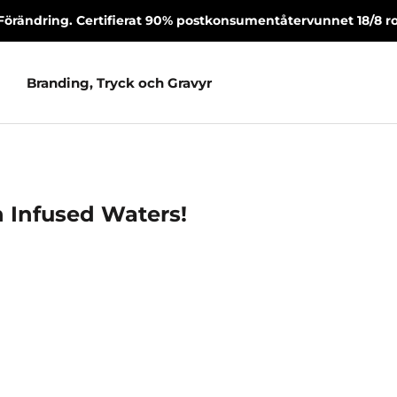
Förändring. Certifierat 90% postkonsumentåtervunnet 18/8 rost
Branding, Tryck och Gravyr
Branding, Tryck och Gravyr
n Infused Waters!