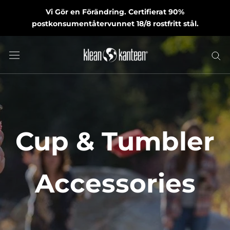
Skip
Vi Gör en Förändring. Certifierat 90%
to
postkonsumentåtervunnet 18/8 rostfritt stål.
content
Cup & Tumbler
Accessories