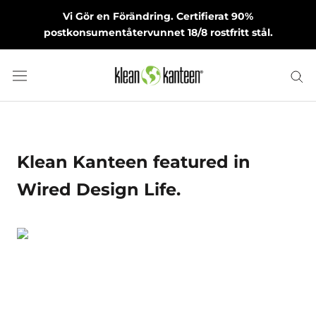
Skip
Vi Gör en Förändring. Certifierat 90%
to
postkonsumentåtervunnet 18/8 rostfritt stål.
content
June 07, 2016
Klean Kanteen featured in
Wired Design Life.