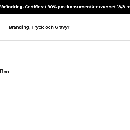
Förändring. Certifierat 90% postkonsumentåtervunnet 18/8 rost
Branding, Tryck och Gravyr
Branding, Tryck och Gravyr
...