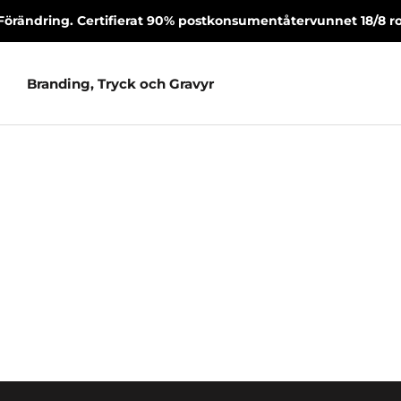
Förändring. Certifierat 90% postkonsumentåtervunnet 18/8 rost
Branding, Tryck och Gravyr
Branding, Tryck och Gravyr