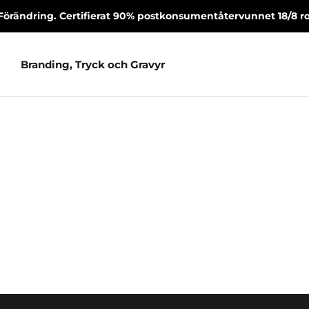
Förändring. Certifierat 90% postkonsumentåtervunnet 18/8 rost
Branding, Tryck och Gravyr
Branding, Tryck och Gravyr